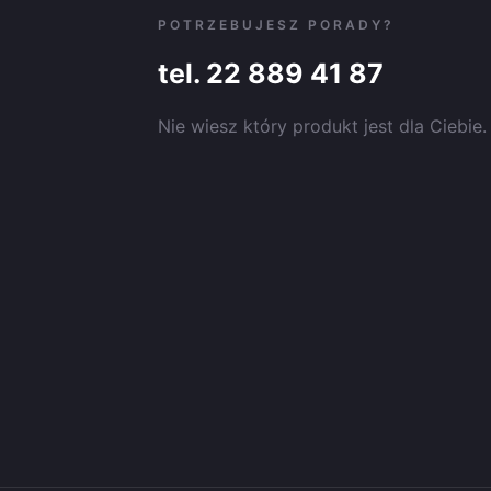
POTRZEBUJESZ PORADY?
tel. 22 889 41 87
Nie wiesz który produkt jest dla Ciebi