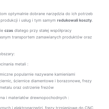
tom optymalnie dobrane narzędzia do ich potrzeb
 produkcji i usług i tym samym
redukowali koszty
.
nie
czas
dlatego przy stałej współpracy
snym transportem zamawianych produktów oraz
obszary:
cinania metali :
ramiczne popularnie nazywane kamieniami
ciernic, ściernice diamentowe i borazonowe, frezy
metalu oraz ostrzenie frezów
ewna i materiałów drewnopochodnych :
rnych i elektronarzędzi, frezy trzpieniowe do CNC