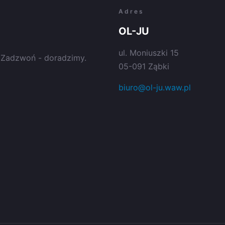
Adres
OL-JU
ul. Moniuszki 15
e. Zadzwoń - doradzimy.
05-091 Ząbki
biuro@ol-ju.waw.pl