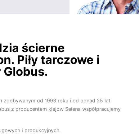
dzia ścierne
n. Piły tarczowe i
r Globus.
m zdobywanym od 1993 roku i od ponad 25 lat
obus z producentem klejów Selena współpracujemy
ługowych i produkcyjnych.