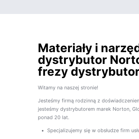
Materiały i narzę
dystrybutor Norto
frezy dystrybuto
Witamy na naszej stronie!
Jesteśmy firmą rodzinną z doświadczenie
jesteśmy dystrybutorem marek Norton, Gl
ponad 20 lat.
Specjalizujemy się w obsłudze firm us