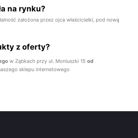
ła na rynku?
ałalność założona przez ojca właścicielki, pod nową
kty z oferty?
ego
w Ząbkach przy ul. Moniuszki 15
od
aszego sklepu internetowego