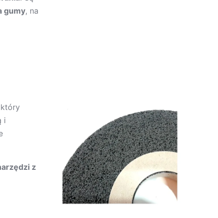
ia gumy
, na
 który
 i
e
narzędzi z