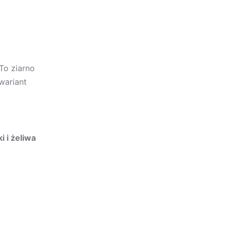
 To ziarno
wariant
i i żeliwa