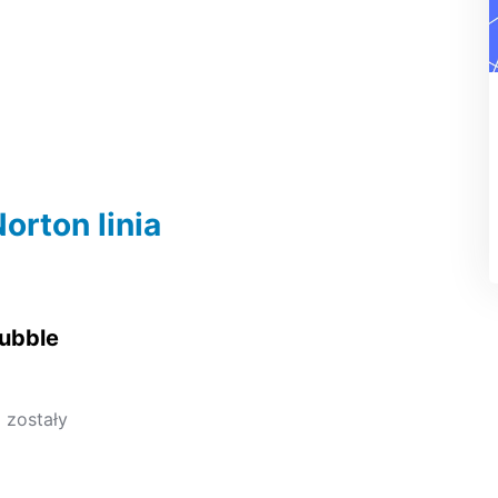
orton linia
Bubble
e
zostały