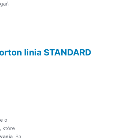
agań
orton linia STANDARD
ce o
, które
owania
. Są