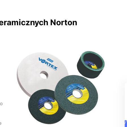
ceramicznych Norton
 o
e