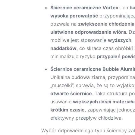
Ściernice ceramiczne Vortex:
Ich
b
wysoka porowatość
przypominając
pozwala na
zwiększenie chłodzenia
ułatwione odprowadzanie wióra
. D
możliwe jest stosowanie
wyższych
naddatków
, co skraca czas obróbki 
minimalizuje ryzyko
przypaleń powi
Ściernice ceramiczne Bubble Alumi
Unikalna budowa ziarna, przypomina
„muszelki”, sprawia, że są to wyjątk
otwarte ściernice
. Taka struktura p
usuwanie
większych ilości materiał
krótkim czasie
, zapewniając jednoc
efektywny przepływ chłodziwa.
Wybór odpowiedniego typu ściernicy za