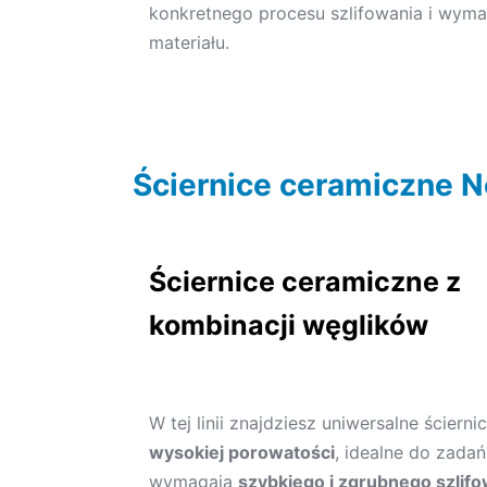
konkretnego procesu szlifowania i wym
materiału.
Ściernice ceramiczne N
Ściernice ceramiczne z
kombinacji węglików
W tej linii znajdziesz uniwersalne ścierni
wysokiej porowatości
, idealne do zadań
wymagają
szybkiego i zgrubnego szlif