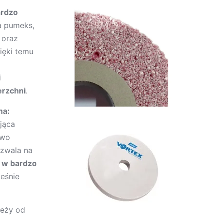
ardzo
a pumeks,
oraz
zięki temu
i
erzchni
.
na:
jąca
owo
ozwala na
u w bardzo
ześnie
leży od