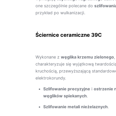
one szczególnie polecane do
szlifowan
przykład po wulkanizacji.
Ściernice ceramiczne 39C
Wykonane z
węglika krzemu zielonego
,
charakteryzuje się wyjątkową twardością
kruchością, przewyższającą standardow
elektrokorundy.
Szlifowanie precyzyjne
i
ostrzenie 
węglików spiekanych
.
Szlifowanie metali nieżelaznych
.