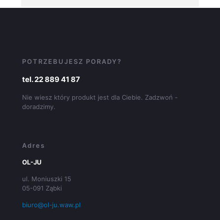
POTRZEBUJESZ PORADY?
tel. 22 889 41 87
Nie wiesz który produkt jest dla Ciebie. Zadzwoń -
doradzimy.
Adres
OL-JU
ul. Moniuszki 15
05-091 Ząbki
biuro@ol-ju.waw.pl