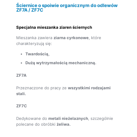
Ściernice o spoiwie organicznym do odlewów
ZF7A / ZF7C
Specjalna mieszanka ziaren ściernych
Mieszanka zawiera
ziarna cyrkonowe
, które
charakteryzują się:
Twardością,
Dużą wytrzymałością mechaniczną.
ZF7A
Przeznaczone do pracy ze
wszystkimi rodzajami
stali.
ZF7C
Dedykowane do
metali nieżelaznych
, szczególnie
polecane do obróbki
żeliwa.