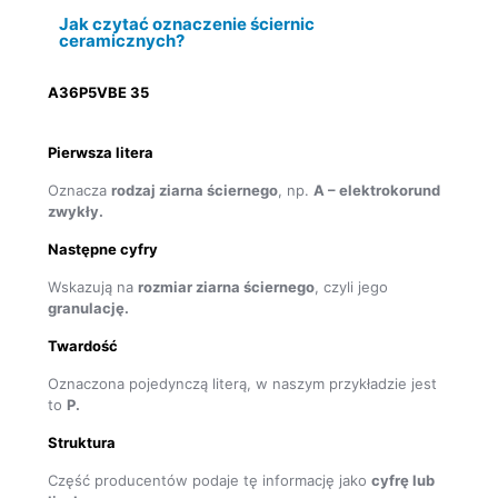
Jak czytać oznaczenie ściernic
ceramicznych?
A36P5VBE 35
Pierwsza litera
Oznacza
rodzaj ziarna ściernego
, np.
A – elektrokorund
zwykły.
Następne cyfry
Wskazują na
rozmiar ziarna ściernego
, czyli jego
granulację.
Twardość
Oznaczona pojedynczą literą, w naszym przykładzie jest
to
P.
Struktura
Część producentów podaje tę informację jako
cyfrę lub